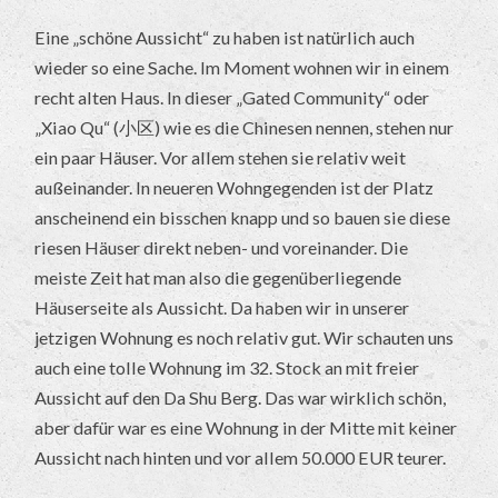
Eine „schöne Aussicht“ zu haben ist natürlich auch
wieder so eine Sache. Im Moment wohnen wir in einem
recht alten Haus. In dieser „Gated Community“ oder
„Xiao Qu“ (小区) wie es die Chinesen nennen, stehen nur
ein paar Häuser. Vor allem stehen sie relativ weit
außeinander. In neueren Wohngegenden ist der Platz
anscheinend ein bisschen knapp und so bauen sie diese
riesen Häuser direkt neben- und voreinander. Die
meiste Zeit hat man also die gegenüberliegende
Häuserseite als Aussicht. Da haben wir in unserer
jetzigen Wohnung es noch relativ gut. Wir schauten uns
auch eine tolle Wohnung im 32. Stock an mit freier
Aussicht auf den Da Shu Berg. Das war wirklich schön,
aber dafür war es eine Wohnung in der Mitte mit keiner
Aussicht nach hinten und vor allem 50.000 EUR teurer.