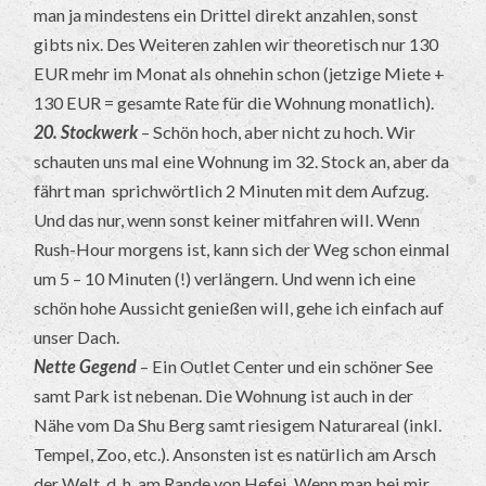
man ja mindestens ein Drittel direkt anzahlen, sonst
gibts nix. Des Weiteren zahlen wir theoretisch nur 130
EUR mehr im Monat als ohnehin schon (jetzige Miete +
130 EUR = gesamte Rate für die Wohnung monatlich).
20. Stockwerk
– Schön hoch, aber nicht zu hoch. Wir
schauten uns mal eine Wohnung im 32. Stock an, aber da
fährt man sprichwörtlich 2 Minuten mit dem Aufzug.
Und das nur, wenn sonst keiner mitfahren will. Wenn
Rush-Hour morgens ist, kann sich der Weg schon einmal
um 5 – 10 Minuten (!) verlängern. Und wenn ich eine
schön hohe Aussicht genießen will, gehe ich einfach auf
unser Dach.
Nette Gegend
– Ein Outlet Center und ein schöner See
samt Park ist nebenan. Die Wohnung ist auch in der
Nähe vom Da Shu Berg samt riesigem Naturareal (inkl.
Tempel, Zoo, etc.). Ansonsten ist es natürlich am Arsch
der Welt, d. h. am Rande von Hefei. Wenn man bei mir