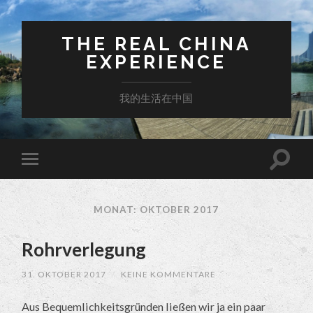
THE REAL CHINA
EXPERIENCE
我的生活在中国
MONAT: OKTOBER 2017
Rohrverlegung
31. OKTOBER 2017
/
KEINE KOMMENTARE
Aus Bequemlichkeitsgründen ließen wir ja ein paar