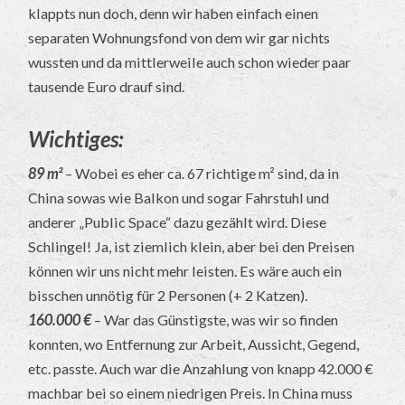
klappts nun doch, denn wir haben einfach einen
separaten Wohnungsfond von dem wir gar nichts
wussten und da mittlerweile auch schon wieder paar
tausende Euro drauf sind.
Wichtiges:
89 m²
– Wobei es eher ca. 67 richtige m² sind, da in
China sowas wie Balkon und sogar Fahrstuhl und
anderer „Public Space“ dazu gezählt wird. Diese
Schlingel! Ja, ist ziemlich klein, aber bei den Preisen
können wir uns nicht mehr leisten. Es wäre auch ein
bisschen unnötig für 2 Personen (+ 2 Katzen).
160.000 €
– War das Günstigste, was wir so finden
konnten, wo Entfernung zur Arbeit, Aussicht, Gegend,
etc. passte. Auch war die Anzahlung von knapp 42.000 €
machbar bei so einem niedrigen Preis. In China muss