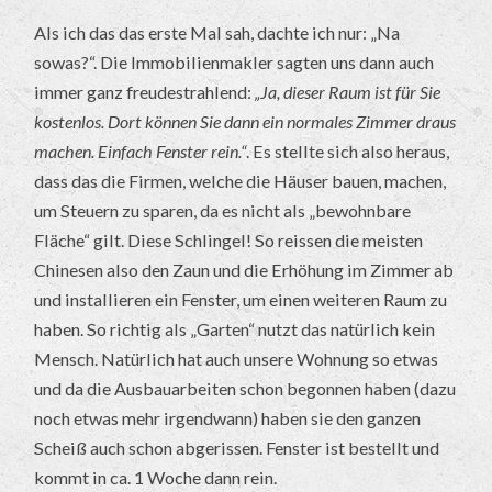
Als ich das das erste Mal sah, dachte ich nur: „Na
sowas?“. Die Immobilienmakler sagten uns dann auch
immer ganz freudestrahlend:
„Ja, dieser Raum ist für Sie
kostenlos. Dort können Sie dann ein normales Zimmer draus
machen. Einfach Fenster rein.“
. Es stellte sich also heraus,
dass das die Firmen, welche die Häuser bauen, machen,
um Steuern zu sparen, da es nicht als „bewohnbare
Fläche“ gilt. Diese Schlingel! So reissen die meisten
Chinesen also den Zaun und die Erhöhung im Zimmer ab
und installieren ein Fenster, um einen weiteren Raum zu
haben. So richtig als „Garten“ nutzt das natürlich kein
Mensch. Natürlich hat auch unsere Wohnung so etwas
und da die Ausbauarbeiten schon begonnen haben (dazu
noch etwas mehr irgendwann) haben sie den ganzen
Scheiß auch schon abgerissen. Fenster ist bestellt und
kommt in ca. 1 Woche dann rein.