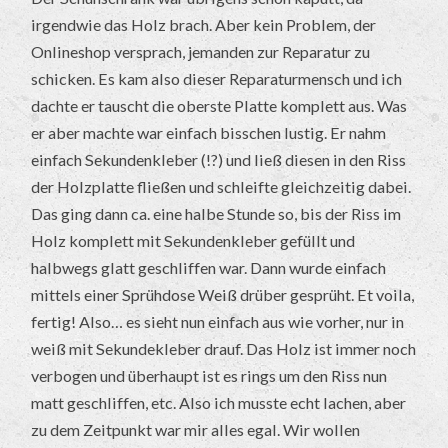
irgendwie das Holz brach. Aber kein Problem, der
Onlineshop versprach, jemanden zur Reparatur zu
schicken. Es kam also dieser Reparaturmensch und ich
dachte er tauscht die oberste Platte komplett aus. Was
er aber machte war einfach bisschen lustig. Er nahm
einfach Sekundenkleber (!?) und ließ diesen in den Riss
der Holzplatte fließen und schleifte gleichzeitig dabei.
Das ging dann ca. eine halbe Stunde so, bis der Riss im
Holz komplett mit Sekundenkleber gefüllt und
halbwegs glatt geschliffen war. Dann wurde einfach
mittels einer Sprühdose Weiß drüber gesprüht. Et voila,
fertig! Also… es sieht nun einfach aus wie vorher, nur in
weiß mit Sekundekleber drauf. Das Holz ist immer noch
verbogen und überhaupt ist es rings um den Riss nun
matt geschliffen, etc. Also ich musste echt lachen, aber
zu dem Zeitpunkt war mir alles egal. Wir wollen