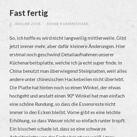
Fast fertig
2. JANUAR 2018
/
KEINE KOMMENTARE
So, ich hoffe es wird nicht langweilig mittlerweile. Gibt
jetzt immer mehr, aber dafür kleinere Änderungen. Hier
erstmal noch geschwind Detailaufnahmen unserer
Küchenarbeitsplatte, welche ich ja echt super finde. In
China benutzt man überwiegend Steinplatten, weil alles
andere unter chinesischen Hackebeilen nicht überlebt.
Die Platte hat hinten noch so einen Winkel, der etwas
hochgeht und anstatt einen 90° Winkel hat man einfach
eine schöne Rundung, so dass die Essensreste nicht
immer in den Ecken bleibt. Vorne gibt es eine leichte
Erhöhung, so dass Wasser nicht so einfach runter tropft.
Ein bisschen schade ist, dass so eine schwarze
Arbeitsplatte von der Farbe her etwas weiß / grau