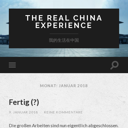
THE REAL CHINA
EXPERIENCE
我的生活在中国
MONAT: JANUAR 2018
Fertig (?)
9. JANUAR 2018
/
KEINE KOMMENTARE
Die großen Arbeiten sind nun eigentlich abgeschlossen.